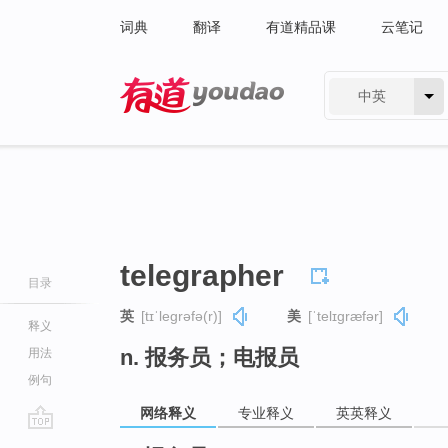
词典
翻译
有道精品课
云笔记
中英
有道 - 网易旗下搜索
telegrapher
目录
英
[tɪˈleɡrəfə(r)]
美
[ˈtelɪɡræfər]
释义
n. 报务员；电报员
用法
例句
网络释义
专业释义
英英释义
go