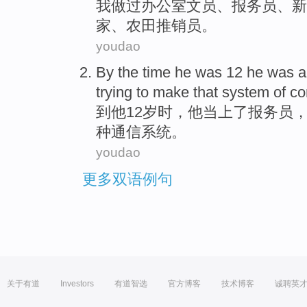
我
做
过
办公室
文员
、
报务员
、
新
家、
农田
推销员
。
youdao
By the
time
he
was 12
he
was 
trying
to make that
system
of
co
到
他
12
岁
时
，他当上
了
报务员
种
通信
系统
。
youdao
更多双语例句
关于有道
Investors
有道智选
官方博客
技术博客
诚聘英