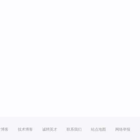
方博客
技术博客
诚聘英才
联系我们
站点地图
网络举报