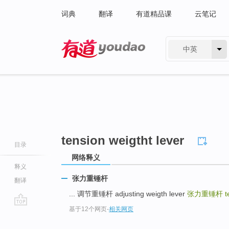
词典
翻译
有道精品课
云笔记
中英
有道 - 网易旗下搜索
tension weigtht lever
目录
网络释义
释义
张力重锤杆
翻译
... 调节重锤杆 adjusting weigth lever
张力重锤杆
t
基于12个网页
-
相关网页
go
top