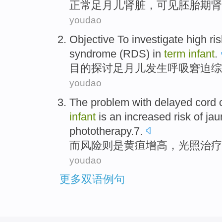
正常
足
月儿
肾脏
，可见胚胎期肾
youdao
Objective
To investigate
high ris
syndrome
(
RDS
) in
term
infant
.
目的
探讨
足月儿发生
呼吸
窘迫
综
youdao
The problem with delayed cord 
infant
is
an
increased
risk
of
jau
phototherapy.7
.
而
风险
则
是
黄疸
增高，光照
治疗
youdao
更多双语例句