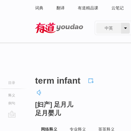
词典
翻译
有道精品课
云笔记
中英
有道 - 网易旗下搜索
term infant
目录
释义
[妇产] 足月儿
例句
足月婴儿
go
top
网络释义
专业释义
英英释义