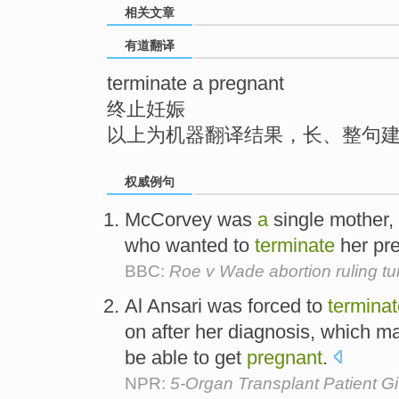
相关文章
top
有道翻译
terminate a pregnant
终止妊娠
以上为机器翻译结果，长、整句
权威例句
McCorvey was
a
single mother,
who wanted to
terminate
her pr
BBC:
Roe v Wade abortion ruling t
Al Ansari was forced to
terminat
on after her diagnosis, which m
be able to get
pregnant
.
NPR:
5-Organ Transplant Patient Gi