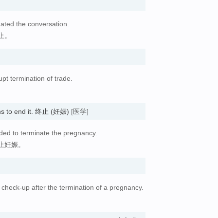
ated the conversation.
止。
upt termination of trade.
。
s to end it. 终止 (妊娠)
[医学]
ided to terminate the pregnancy.
止妊娠。
check-up after the termination of a pregnancy.
。