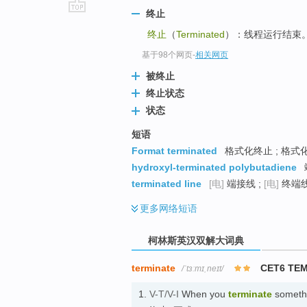
终止
go
终止
（
Terminated
）：线程运行结束。.
top
基于98个网页
-
相关网页
被终止
终止状态
状态
短语
Format terminated
格式化终止 ; 格式
hydroxyl-terminated polybutadiene
terminated line
[电]
端接线 ;
[电]
终端线
更多
网络短语
柯林斯英汉双解大词典
terminate
CET6 TE
/ˈtɜːmɪˌneɪt/
1.
V-T/V-I
When you
terminate
somethi