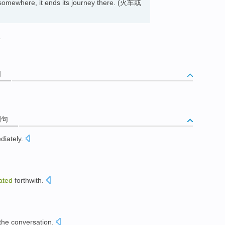
omewhere, it ends its journey there. (火车或
.
词
例句
diately
.
ated
forthwith
.
the
conversation
.