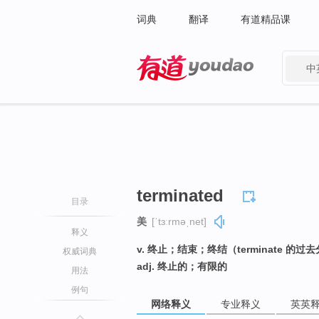
词典
翻译
有道精品课
中
有道 - 网易旗下搜索
terminated
目录
美
[ˈtɜːrməˌnet]
释义
v. 终止；结束；终结（terminate 的过
权威词典
adj. 终止的；有限的
用法
例句
网络释义
专业释义
英英