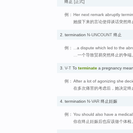
终止
[正式]
例：
Her next remark abruptly termin
她接下来的言论使得谈话突然终
2.
termination
N-UNCOUNT
终止
例：
...a dispute which led to the abr
…一个导致贸易突然终止的争端
3.
V-T
To
terminate
a pregnancy mean
例：
After a lot of agonizing she dec
在多次痛苦的考虑后，她决定终
4.
termination
N-VAR
终止妊娠
例：
You should also have a medical 
你在终止妊娠后也应该做个体检