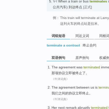
5.
V-I
When a train or bus
terminates
s
公共汽车) 到达终点
[正式]
例：
This train will terminate at Lamy
这列火车的终点站是拉米。
词组短语
同近义词
同根
terminate a contract
终止合约
双语例句
原声例句
权威
The
agreement
was
terminated
imme
那
项协议
立即
被
终止了
。
《牛津词典》
The
agreement
between
us
is
termin
我们
之间
的
协议
立即
终止
。
《牛津词典》
Her
next
remark
abruptly
terminated