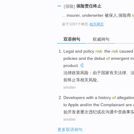
保险责任终止
[保险]
... insurer, underwriter 被保人;保险商
基于1097个网页
-
相关网页
双语例句
权威例句
Legal
and
policy
risk
: the
risk
caused
policies
and the
debut
of
emergent
m
product
.
法律
政策
风险
：
由于
国家
有关
法律
、
前
终止等相关
风险。
youdao
Developers with a history
of
allegati
to
Apple
and/
or
the
Complainant
are
如
开发者
屡次
违纪
或
在
沟通中
歪曲
事
youdao
更多双语例句