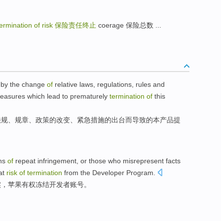
termination of risk
保险责任终止
coerage 保险总数 ...
 by
the
change
of
relative
laws
,
regulations
, rules and
easures
which lead
to prematurely
termination
of
this
法规
、规章、
政策
的
改变
、
紧急
措施
的
出台
而
导致的
本
产品
提
ons
of
repeat infringement,
or those who misrepresent
facts
at
risk
of
termination
from the
Developer
Program.
实
，
苹果
有权冻结开发者账号。