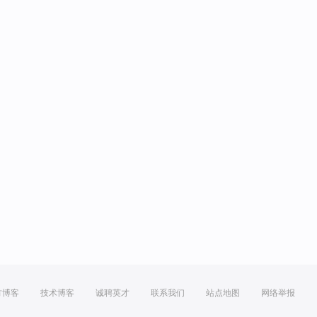
方博客
技术博客
诚聘英才
联系我们
站点地图
网络举报