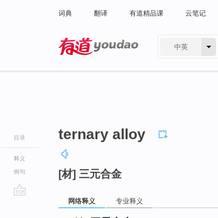
词典
翻译
有道精品课
云笔记
中英
有道 - 网易旗下搜索
ternary alloy
目录
释义
[材] 三元合金
例句
网络释义
专业释义
go
top