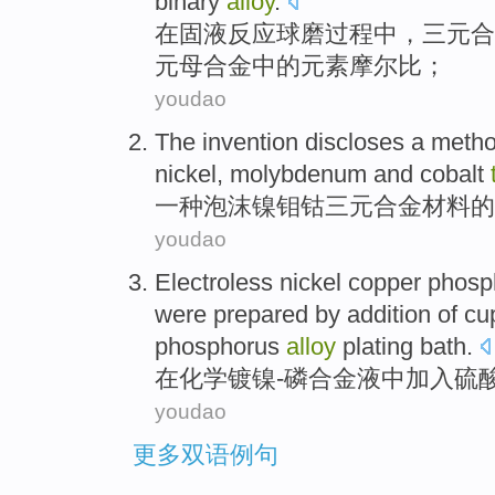
binary
alloy
.
在
固液反应
球
磨过程中，三元
合
元母合金中的元素摩尔比；
youdao
The invention discloses a
meth
nickel
,
molybdenum
and
cobalt
一
种
泡沫
镍
钼
钴
三元
合金
材料
的
youdao
Electroless
nickel
copper
phosp
were prepared by
addition
of
cu
phosphorus
alloy
plating bath.
在
化学
镀
镍
-
磷
合金
液中
加入
硫
youdao
更多双语例句