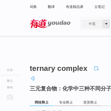
词典
翻译
有道精品课
云笔记
中英
有道 - 网易旗下搜索
ternary complex
目录
释义
三元复合物：化学中三种不同分
例句
网络释义
专业释义
英英释义
go
top