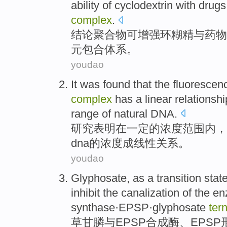
ability
of
cyclodextrin
with
drugs
complex
.
结论
聚合物
可
增强
环
糊精
与
药物
元
包合体系。
youdao
It was
found that
the
fluorescen
complex
has
a linear
relationshi
range
of
natural
DNA
.
研究
表明
在
一定
的
浓度
范围内
，
dna的浓度
成
线性
关系
。
youdao
Glyphosate
, as a transition stat
inhibit the canalization
of
the en
synthase
·EPSP·glyphosate
ter
草甘膦
与
EPSP
合成酶
、EPS