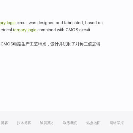
ary
logic
circuit
was
designed
and
fabricated
, based on
etrical
ternary
logic
combined
with CMOS circuit
合
CMOS
电路
生产工艺
特点
，
设计
并
试制了
对称三值逻辑
方博客
技术博客
诚聘英才
联系我们
站点地图
网络举报