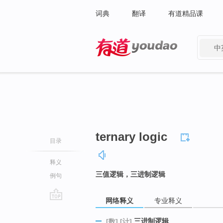
词典
翻译
有道精品课
中
有道 - 网易旗下搜索
ternary logic
目录
释义
三值逻辑，三进制逻辑
例句
网络释义
专业释义
go
top
三进制逻辑
[数]
[计]