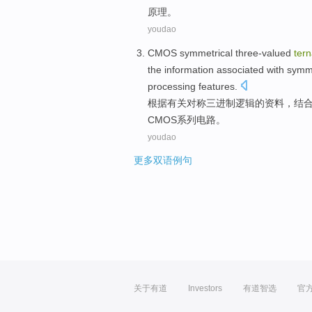
原理
。
youdao
CMOS
symmetrical
three-valued
tern
the
information
associated
with symm
processing
features
.
根据
有关
对称
三进
制
逻辑
的
资料
，
结
CMOS系列电路。
youdao
更多双语例句
关于有道
Investors
有道智选
官