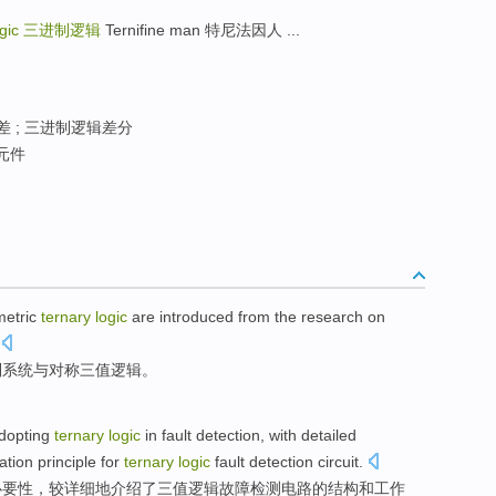
ogic
三进制逻辑
Ternifine man 特尼法因人 ...
 ; 三进制逻辑差分
元件
etric
ternary
logic
are
introduced
from
the research on
制
系统
与
对称三值
逻辑
。
dopting
ternary
logic
in
fault
detection
,
with detailed
ation
principle
for
ternary
logic
fault detection circuit.
必要性
，
较
详细地
介绍
了
三值逻辑故障检测电路的
结构
和
工作