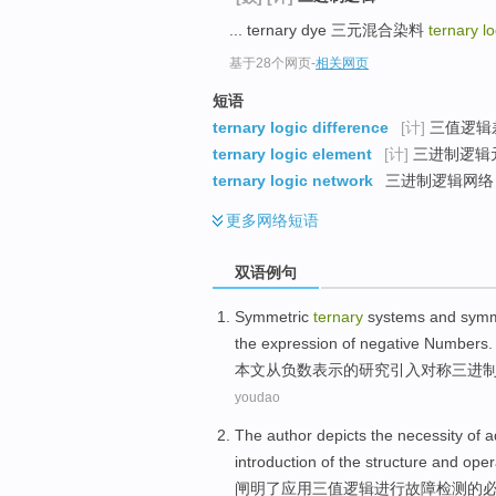
... ternary dye 三元混合染料
ternary l
基于28个网页
-
相关网页
短语
ternary logic difference
[计]
三值逻辑差
ternary logic element
[计]
三进制逻辑
ternary logic network
三进制逻辑网络
更多
网络短语
双语例句
Symmetric
ternary
systems
and
symm
the
expression
of negative Numbers.
本文
从
负数表示
的
研究
引入
对称
三进
youdao
The author depicts the
necessity
of
a
introduction
of
the structure
and
oper
闸
明了应用三
值
逻辑
进行
故障
检测
的