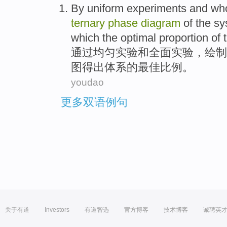
By
uniform
experiments
and
wh
ternary
phase
diagram
of
the
sy
which
the
optimal
proportion
of 
通过
均匀
实验
和
全面
实验，
绘制
图得出
体系
的
最佳
比例
。
youdao
更多双语例句
关于有道
Investors
有道智选
官方博客
技术博客
诚聘英