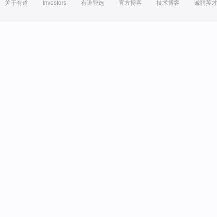
关于有道
Investors
有道智选
官方博客
技术博客
诚聘英