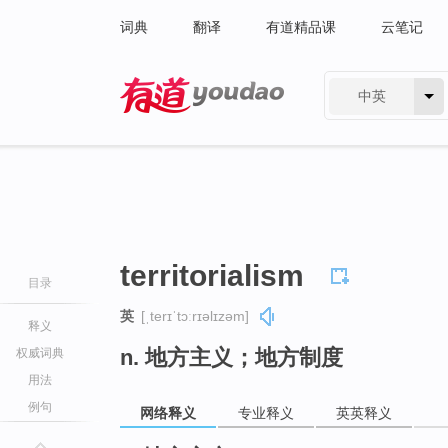
词典
翻译
有道精品课
云笔记
中英
有道 - 网易旗下搜索
territorialism
目录
英
[ˌterɪˈtɔːrɪəlɪzəm]
释义
n. 地方主义；地方制度
权威词典
用法
例句
网络释义
专业释义
英英释义