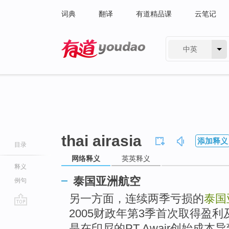
词典
翻译
有道精品课
云笔记
中英
有道 - 网易旗下搜索
thai airasia
添加释义
目录
网络释义
英英释义
释义
泰国亚洲航空
例句
另一方面，连续两季亏损的
泰国
2005财政年第3季首次取得盈
go
top
是在印尼的PT Awair创始成