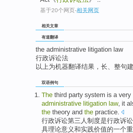
top
基于20个网页
-
相关网页
相关文章
有道翻译
the administrative litigation law
行政诉讼法
以上为机器翻译结果，长、整句
双语例句
The
third party
system
is
a
very
administrative
litigation
law
,
it a
the
theory
and
the
practice
.
行政
诉讼
第三
人
制度
是
行政诉讼
具
理论意义
和
实践
价值的一个重