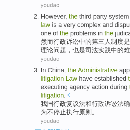
youdao
However
,
the
third party
system
law
is
a
very
complex
and
dispu
one of
the
problems
in
the
judic
然而
行政
诉讼
中的
第三
人
制度
是
理论
问题
，
也是
司法
实践
中的
难
youdao
In China
,
the
Administrative
app
litigation
Law
have
established
executing
agency
action
during
litigation
.
我国
行政
复议法
和
行政
诉讼法
确
为
不
停止
执行
原则
。
youdao