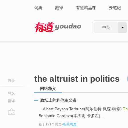
词典
翻译
有道精品课
云笔记
中英
有道 - 网易旗下搜索
the altruist in politics
目录
网络释义
释义
政坛上的利他主义者
翻译
... Albert Payson Terhune(阿尔伯特·佩森·特修)
The
Benjamin Cardozo(本杰明·卡多左) ...
go
基于191个网页
-
相关网页
top