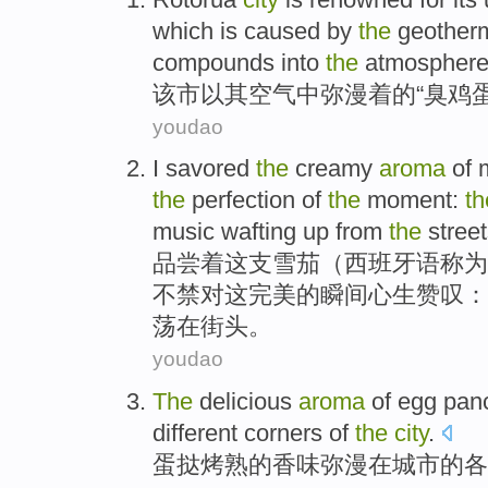
which is caused by
the
geotherma
compounds into
the
atmosphere
该市以
其
空气中弥漫
着的“
臭
鸡
youdao
I savored
the
creamy
aroma
of
the
perfection
of
the
moment
:
t
music
wafting
up
from
the
stree
品尝
着
这
支雪茄
（西班牙语称为“
不禁
对
这
完美
的
瞬间
心生赞叹：
荡
在
街头
。
youdao
The
delicious
aroma
of
egg
pan
different corners
of
the
city
.
蛋
挞
烤熟
的
香味
弥漫
在城市的
各