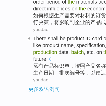
order
period
of
the
materials
acc
direct
influences
on
the
econom
如何
根据
生产
需要
对
材料
的
订货
行
决策，
将
影响到企业
的
产品成
youdao
There
shall be
product
ID
card o
like product
name
,
specification
production
date
,
batch
,
etc. on
t
future.
需
有
产品
标识
单，
按照
产品
名称
生产
日期
、
批次
编号
等
，
以便
追
youdao
更多双语例句