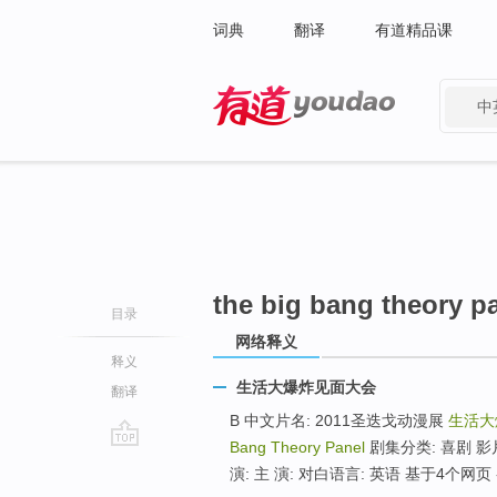
词典
翻译
有道精品课
中
有道 - 网易旗下搜索
the big bang theory p
目录
网络释义
释义
生活大爆炸见面大会
翻译
B 中文片名: 2011圣迭戈动漫展
生活大
Bang Theory Panel
剧集分类: 喜剧 影片
go
演: 主 演: 对白语言: 英语 基于4个网页 -
top