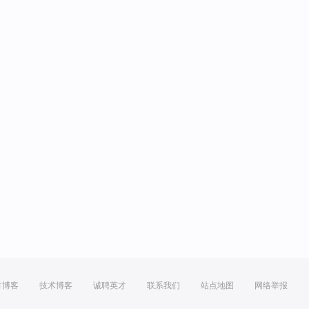
方博客
技术博客
诚聘英才
联系我们
站点地图
网络举报