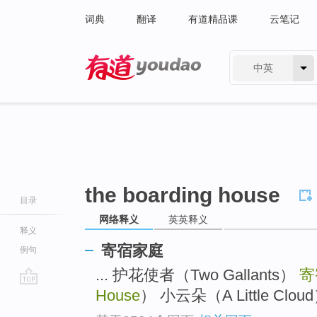
词典
翻译
有道精品课
云笔记
中英
有道 - 网易旗下搜索
the boarding house
目录
网络释义
英英释义
释义
寄宿家庭
例句
... 护花使者（Two Gallants）
寄
House
） 小云朵（A Little Cloud）
go
top