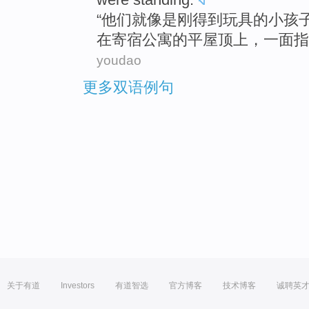
“
他们
就
像是
刚得到
玩具
的
小孩
在
寄宿
公寓的平
屋顶
上，一面
指
youdao
更多双语例句
关于有道
Investors
有道智选
官方博客
技术博客
诚聘英