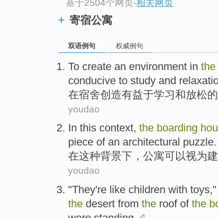
基于2504个网页
-
相关网页
寄宿公寓
双语例句
权威例句
To
create
an environment
in
th
conducive to
study
and
relaxati
在
宿舍
创造
有益于
学习
和
放松
的
youdao
In
this
context
,
the
boarding
hou
piece
of
an architectural
puzzle
.
在
这种
背景下
，
公寓
可以
视为
建
youdao
"
They
're
like
children
with
toys
,
the
desert
from
the
roof
of
the
b
were standing.