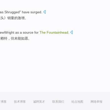
las
Shrugged"
have surged
.
源头
》
销量
的激增。
iewWright
as a
source
for
The
Fountainhead
.
访赖特，但未能
如愿
。
方博客
技术博客
诚聘英才
联系我们
站点地图
网络举报