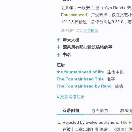
近几年，一股安·兰德（ Ayn Ran
Fountainhead
）广受热捧，仅在文艺小
1912人评价过，总评分高达9.3/10，
基于16个网页
-
相关网页
摩天大楼
源泉所有那些建筑搞错的事
书名
短语
the fountainhead of life
生命本原
The Fountainhead Title
名字
The Fountainhead by Rand
兰德
更多
网络短语
双语例句
原声例句
权威
Rejected
by
twelve
publishers
,
The
F
在
被
十二
家
出版社
拒绝
后，《源泉》