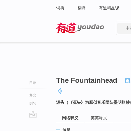
词典
翻译
有道精品课
中
有道 - 网易旗下搜索
The Fountainhead
目录
释义
源头（《源头》为原创音乐团队墨明棋妙
例句
网络释义
英英释义
go
top
源泉