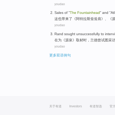
youdao
Sales
of "
The
Fountainhead
" and "
At
这
也带来了《
阿特拉斯
耸耸肩》、《
youdao
Rand
sought
unsuccessfully to
interv
在
为
《
源泉
》
取材
时，
兰德
曾
试图
采
youdao
更多双语例句
关于有道
Investors
有道智选
官