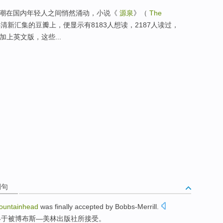
d）热潮在国内年轻人之间悄然涌动，小说《
源泉
》（
The
清新汇集的豆瓣上，便显示有8183人想读，2187人读过，
若加上英文版，这些...
例句
ountainhead
was finally
accepted
by
Bobbs-Merrill
.
终于
被博
布斯
—美林出版社所
接受
。