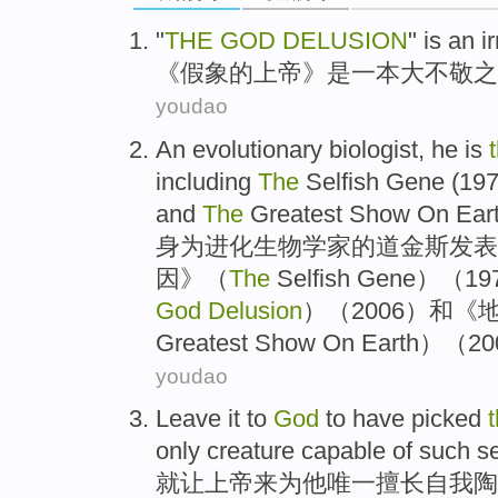
"
THE
GOD
DELUSION
"
is
an
i
《
假象
的
上帝
》
是
一
本大不敬之
youdao
An evolutionary
biologist
, he is
including
The
Selfish
Gene
(197
and
The
Greatest
Show
On
Ear
身为
进化
生物学
家
的
道金斯发表
因
》（
The
Selfish Gene）（
God
Delusion
）（2006）
和
《
Greatest Show On Earth）（
youdao
Leave it
to
God
to have
picked
only
creature capable
of
such
se
就让
上帝
来
为
他
唯一
擅长自我
陶