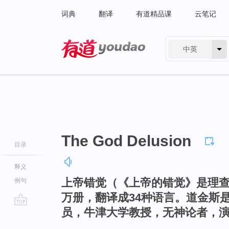
词典
翻译
有道精品课
云笔记
中英
有道 - 网易旗下搜索
The God Delusion
目录
释义
上帝错觉（《上帝的错觉》是理查
例句
万册，翻译成34种语言。道金斯
员，牛津大学教授，无神论者，
go
top