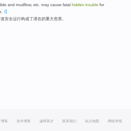
lide
and
mudflow
,
etc.
may cause
fatal
hidden
trouble
for
e.
管道
安全
运行构成了
潜在
的
重大
危害。
方博客
技术博客
诚聘英才
联系我们
站点地图
网络举报