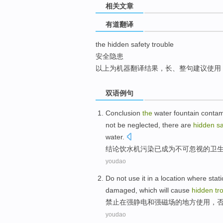
相关文章
top
有道翻译
the hidden safety trouble
安全隐患
以上为机器翻译结果，长、整句建议使用
双语例句
Conclusion
the
water fountain
contam
not be neglected
,
there
are
hidden
sa
water
.
结论
饮水机
污染
已
成为
不可
忽视的
卫
youdao
Do not
use
it
in
a location
where
stati
damaged
,
which will cause
hidden
tr
禁止
在
强静电和强
磁场的
地方
使用
，
youdao