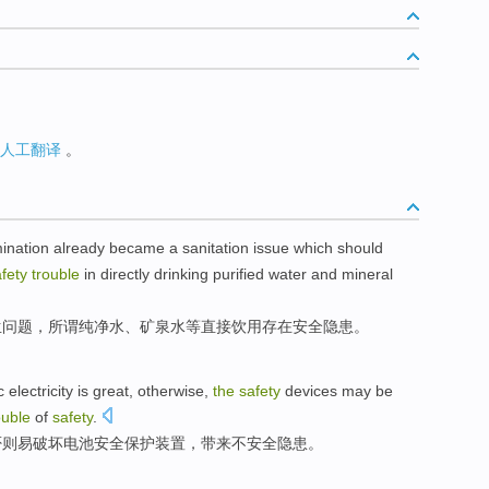
人工翻译
。
ination
already
became a
sanitation
issue
which should
fety
trouble
in
directly
drinking
purified water
and
mineral
生
问题
，所谓
纯净水
、矿泉水等
直接
饮用
存在
安全
隐患
。
c
electricity is great,
otherwise
,
the
safety
devices
may be
ouble
of
safety
.
否则
易
破坏电池
安全
保护
装置
，
带来
不安全
隐患
。