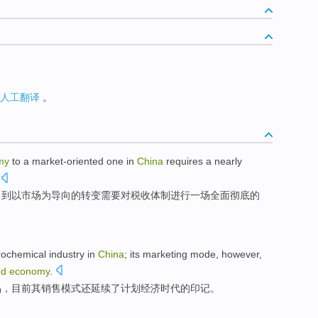
人工翻译
。
my
to
a
market-oriented
one in
China
requires
a nearly
，
到
以市场为导向的
转变
需要
对
税收体制进行
一
场全面
彻底
的
rochemical
industry
in
China
;
its
marketing
mode
, however,
ed
economy
.
品，目前
其
销售
模式
还延续了
计划
经济时代的印记。