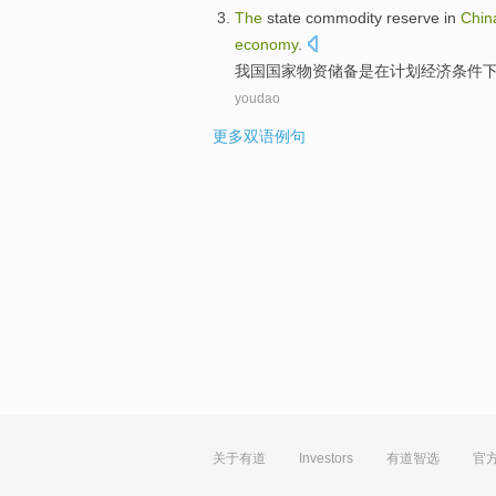
The
state
commodity
reserve
in
Chin
economy
.
我国
国家
物资
储备
是
在
计划
经济
条件
youdao
更多双语例句
关于有道
Investors
有道智选
官