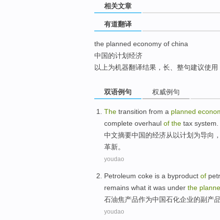
相关文章
top
有道翻译
the planned economy of china
中国的计划经济
以上为机器翻译结果，长、整句建议使用
双语例句
权威例句
The
transition
from
a
planned
econo
complete overhaul
of
the
tax
system
.
中文摘要
中国
的
经济
从
以
计划
为
导向
革新。
youdao
Petroleum
coke
is a byproduct
of
pet
remains what it was under
the
plann
石油
焦
产品
作为
中国
石化
企业
的
副产
youdao