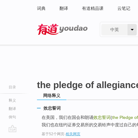
词典
翻译
有道精品课
云笔记
中英
有道 - 网易旗下搜索
the pledge of allegianc
目录
网络释义
释义
效忠誓词
翻译
例句
在美国，我们在国会和朗诵
效忠誓词
(
the Pledge of
我们也在纽约证券交易所的交易铃声中度过自己的
基于52个网页
-
相关网页
go