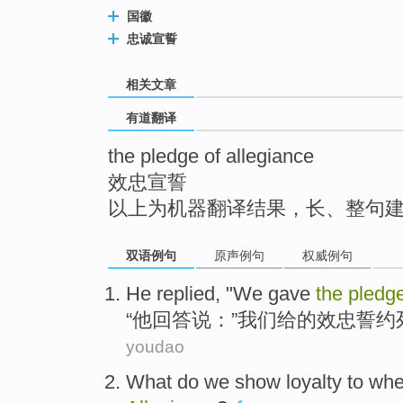
top
国徽
忠诚宣誓
相关文章
有道翻译
the pledge of allegiance
效忠宣誓
以上为机器翻译结果，长、整句
双语例句
原声例句
权威例句
He
replied
, "
We
gave
the
pledg
“
他
回答说
：”
我们
给
的
效忠誓约
youdao
What
do
we
show
loyalty
to
wh