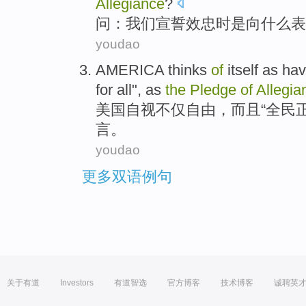
Allegiance
?
问
：
我们
宣誓
效忠
时
是
向
什么
表
youdao
AMERICA
thinks
of
itself as ha
for all", as
the
Pledge
of
Allegia
美国
自视
不仅
自由
，
而且
“全民
言。
youdao
更多双语例句
关于有道
Investors
有道智选
官方博客
技术博客
诚聘英