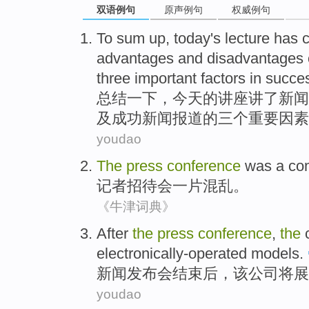
双语例句
原声例句
权威例句
To
sum up
,
today
's
lecture
has 
advantages
and
disadvantages
three
important
factors
in
succes
总结
一下，
今天
的
讲座讲
了
新闻
及
成功
新闻
报道
的
三个
重要
因素
youdao
The
press
conference
was
a
co
记者
招待会
一
片
混乱
。
《牛津词典》
After
the
press
conference
,
the
electronically-operated
models
.
新闻
发布会
结束
后
，
该
公司
将
展
youdao