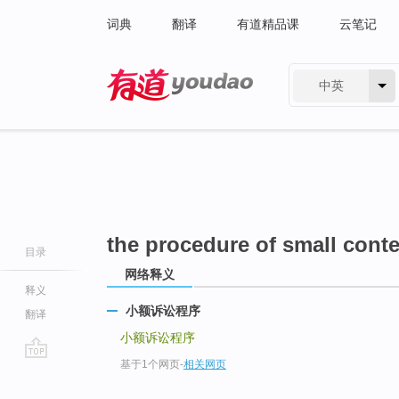
词典
翻译
有道精品课
云笔记
中英
有道 - 网易旗下搜索
the procedure of small cont
目录
网络释义
释义
小额诉讼程序
翻译
小额诉讼程序
基于1个网页
-
相关网页
go
top