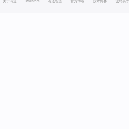
关于有道
Investors
有道智选
官方博客
技术博客
诚聘英