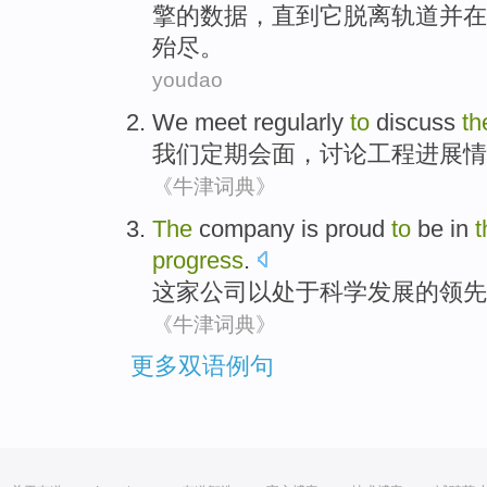
擎的
数据
，
直到
它
脱离
轨道
并
在
殆尽。
youdao
We
meet
regularly
to
discuss
t
我们
定期
会面
，
讨论
工程
进展情
《牛津词典》
The
company
is
proud
to
be
in
t
progress
.
这家
公司以
处于
科学发展
的
领先
《牛津词典》
更多双语例句