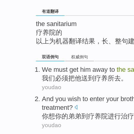
top
有道翻译
the sanitarium
疗养院的
以上为机器翻译结果，长、整句
双语例句
权威例句
We
must
get
him
away to
the
sa
我们
必须
把
他
送到
疗养所去。
youdao
And
you
wish
to enter your
brot
treatment
?
你
想你
的
弟弟
到疗养院
进行
治疗
youdao