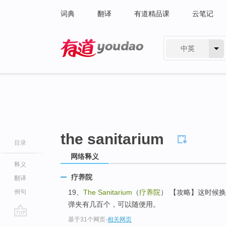
词典
翻译
有道精品课
云笔记
中英
有道 - 网易旗下搜索
the sanitarium
目录
网络释义
释义
疗养院
翻译
例句
19、
The Sanitarium
（
疗养院
） 【攻略】这时候
弹夹有几百个，可以随便用。
基于31个网页
-
相关网页
go