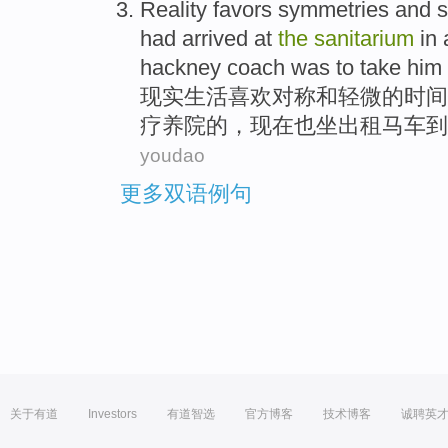
Reality
favors
symmetries
and
s
had arrived at
the
sanitarium
in 
hackney
coach was to
take
him
现实生活
喜欢
对称
和
轻微
的
时间
疗养院
的，
现在
也坐出租马车
到
youdao
更多双语例句
关于有道
Investors
有道智选
官方博客
技术博客
诚聘英