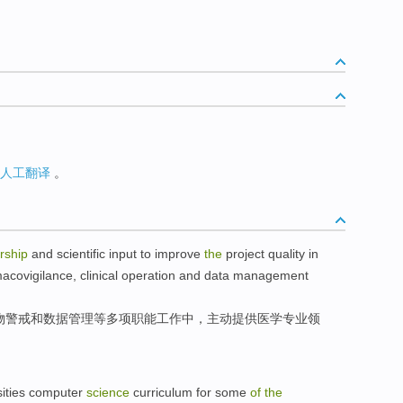
人工翻译
。
rship
and
scientific
input
to
improve
the
project
quality
in
acovigilance
,
clinical
operation
and
data
management
物
警戒
和
数据
管理
等多项
职能
工作
中
，
主动
提供
医学
专业领
。
ities
computer
science
curriculum
for some
of
the