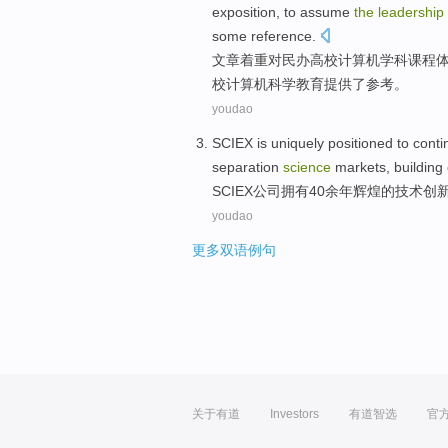
exposition, to assume
the
leadership
some reference
.
文章
着重
对
民办
高校
计算机
学科
课程
校
计算机科学
教育
提供
了参考。
youdao
SCIEX
is
uniquely positioned to
conti
separation
science
markets, building
SCIEX
公司拥有40
余年
辉煌
的
技术创
youdao
更多双语例句
关于有道
Investors
有道智选
官