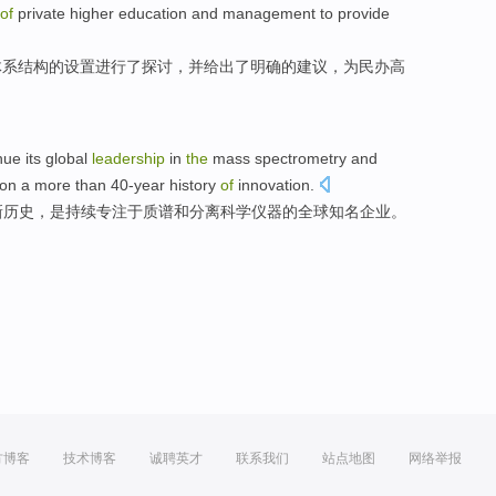
of
private
higher
education
and management
to
provide
体系结构
的
设置进行
了
探讨，并给出了明确的建议，
为
民办
高
nue
its
global
leadership
in
the
mass
spectrometry
and
 on a
more than 40-year
history
of
innovation
.
新
历史
，
是
持续
专注
于
质
谱
和
分离
科学
仪器的
全球
知名企业。
方博客
技术博客
诚聘英才
联系我们
站点地图
网络举报