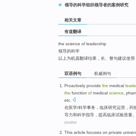
领导的科学组织领导者的案例研究
top
相关文章
有道翻译
the science of leadership
领导的科学
以上为机器翻译结果，长、整句建议使用
双语例句
权威例句
Proactively
provide
the
medical
leade
the
function
of
medical
science
,
pham
etc
.
在
医学
/
科学
事务，
临床
研究
运营
，药
导力
和
科学
指导
，
提高
临床试验
质量
youdao
This article
focuses
on
private
univers