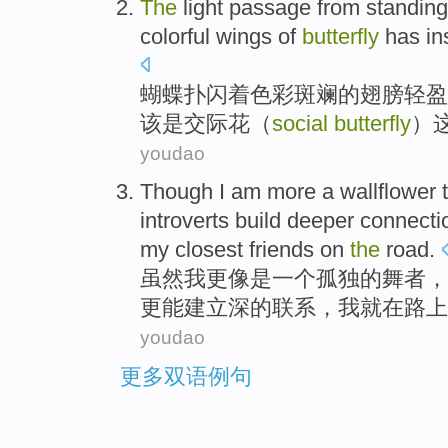
The
light passage from standin
colorful
wings
of
butterfly
has
in
蝴蝶
扑闪着
色彩
斑斓
的
翅膀
轻盈
该是交际花（
social
butterfly
）
youdao
Though
I
am
more
a
wallflower
introverts
build
deeper
connecti
my
closest friends
on
the
road
.
虽然
我
更
像是
一个
孤独的舞者，
更能
建立
深
的
联系
，我就
在
路上
youdao
更多双语例句