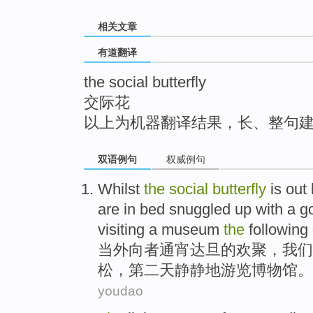
top
相关文章
有道翻译
the social butterfly
交际花
以上为机器翻译结果，长、整句
双语例句
权威例句
Whilst
the
social
butterfly
is out
are
in
bed
snuggled up
with
a
g
visiting a
museum
the
following
当
外向者
通宵达旦
的
欢聚，
我们
松
，
第二
天
静静地
游览
博物馆
。
youdao