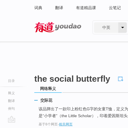
词典
翻译
有道精品课
云笔记
中英
有道 - 网易旗下搜索
the social butterfly
目录
网络释义
释义
交际花
翻译
例句
该品牌出了一款印上粉红色G字的女童T恤，定义为
是“小学者”（the Little Scholar），印着爱因斯坦
基于8个网页
-
相关网页
go