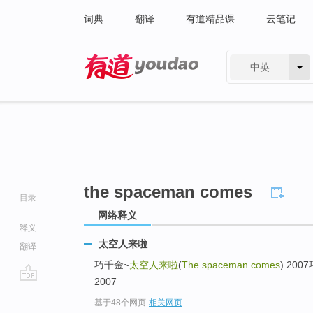
词典
翻译
有道精品课
云笔记
中英
有道 - 网易旗下搜索
the spaceman comes
目录
网络释义
释义
太空人来啦
翻译
巧千金~
太空人来啦
(
The spaceman comes
) 200
2007
go
基于48个网页
-
相关网页
top