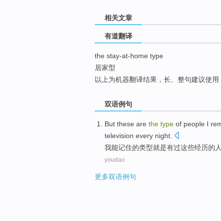
top
相关文章
有道翻译
the stay-at-home type
居家型
以上为机器翻译结果，长、整句建议使用
双语例句
But
these
are
the
type
of
people
I
re
television
every
night
.
我
能记住
的
类型
就是有
过
这些
经历的
youdao
更多双语例句