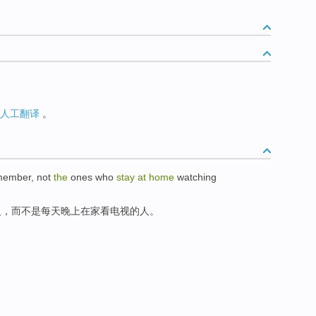
人工翻译
。
member
,
not
the
ones
who
stay
at
home
watching
人
，
而不是
每天
晚上
在家
看
电视
的
人
。