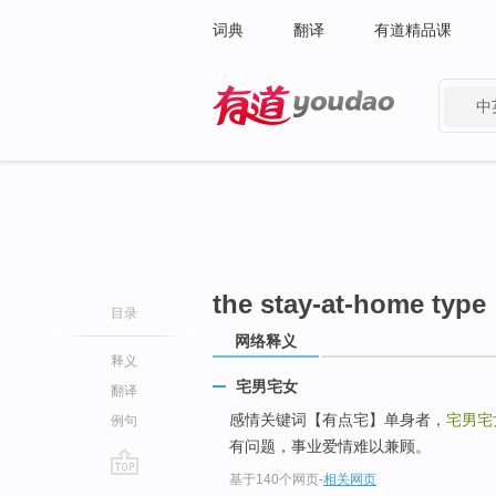
词典
翻译
有道精品课
中
有道 - 网易旗下搜索
the stay-at-home type
目录
网络释义
释义
宅男宅女
翻译
感情关键词【有点宅】单身者，
宅男宅
例句
有问题，事业爱情难以兼顾。
基于140个网页
-
相关网页
go