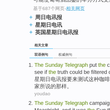
基于687个网页
-
相关网页
周日电讯报
星期日电讯
英国星期日电讯报
相关文章
双语例句
权威例句
The
Sunday
Telegraph
put
the
c
see
if
the
truth
could be
filtered 
星期日
电讯报
要来
测试
这种
咖啡
家
所说
的那样。
youdao
The
Sunday
Telegraph
campaig