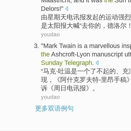
Maastricht
,
and
it was
the
Sun
t
Delors
!"
由
星期天
电讯报
发起
的
运动强烈
是
太阳报
大喊
“
去你的
，德
洛
尔！
youdao
"
Mark
Twain
is
a
marvellous
ins
the
Ashcroft-Lyon
manuscript
ut
Sunday
Telegraph
.
“
马克
·
吐温
是
一个
了不起的
、
充
现
，《阿什克
罗夫
特-里昂
手稿
诉
《
周日
电讯报》。
youdao
更多双语例句