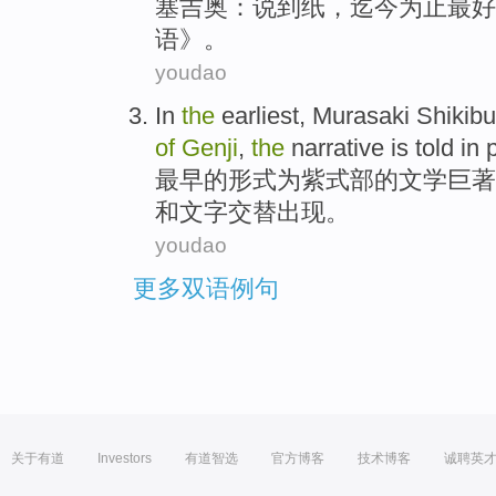
塞吉奥
：
说
到
纸
，迄今为止
最好
语》。
youdao
In
the
earliest
, Murasaki Shikibu
of
Genji
,
the
narrative is told
in
最早
的
形式为紫式部
的
文学
巨著
和
文字
交替
出现。
youdao
更多双语例句
关于有道
Investors
有道智选
官方博客
技术博客
诚聘英