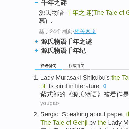
千年之谜
源氏物语
千年之谜
(
The Tale of 
幕)_.
基于24个网页
-
相关网页
源氏物语千年之谜
源氏物语千年纪
双语例句
权威例句
Lady Murasaki
Shikubu
's
the
Ta
of
its
kind
in
literature
.
紫
式部
的
《源
氏
物语》
被
看作是
youdao
Sergio
:
Speaking
about
paper
,
t
The
Tale
of
Genji
by
the
Lady Mu