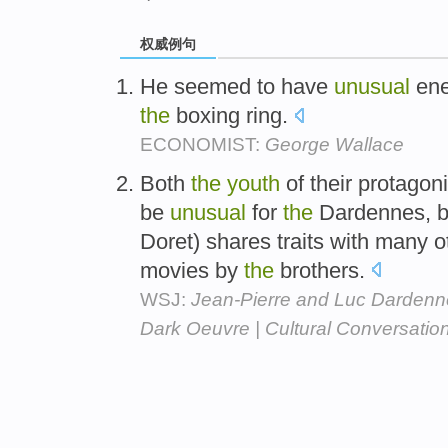
权威例句
He seemed to have
unusual
ene
the
boxing ring.
ECONOMIST:
George Wallace
Both
the
youth
of their protagon
be
unusual
for
the
Dardennes, bu
Doret) shares traits with many o
movies by
the
brothers.
WSJ:
Jean-Pierre and Luc Dardenn
Dark Oeuvre | Cultural Conversatio