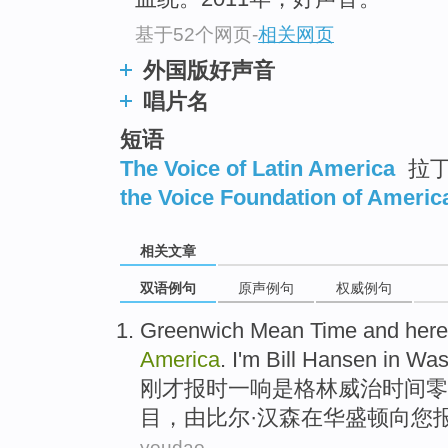
基于52个网页
-
相关网页
外国版好声音
唱片名
短语
The Voice of Latin America
拉丁
the Voice Foundation of Americ
相关文章
双语例句
原声例句
权威例句
Greenwich Mean
Time
and her
America
. I'm Bill
Hansen
in
Was
刚才报时一响
是
格林威治
时间
零
目，
由
比尔·
汉森
在
华盛顿
向您
youdao