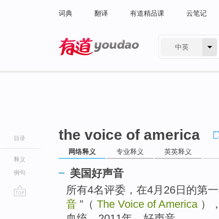
词典
翻译
有道精品课
云笔记
中英
有道 - 网易旗下搜索
the voice of america
目录
网络释义
专业释义
英英释义
释义
美国好声音
例句
所有4名评委，在4月26日的第
音
”（
The Voice of America
）
go
top
血统。2011年，好声音。