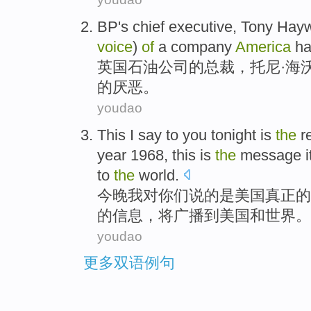
BP
's
chief executive
, Tony
Hay
voice
)
of
a company
America
ha
英国石油公司
的
总裁
，托尼·
海
的
厌恶
。
youdao
This
I
say
to
you
tonight
is
the
r
year 1968,
this
is
the
message
i
to
the
world
.
今晚
我
对
你们
说
的
是
美国
真正
的
的
信息
，
将
广播
到
美国
和
世界
。
youdao
更多双语例句