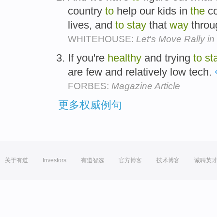
country
to
help our kids in
the
co
lives, and
to
stay
that
way
throug
WHITEHOUSE:
Let's Move Rally in
If you're
healthy
and trying
to
st
are few and relatively low tech.
FORBES:
Magazine Article
更多权威例句
关于有道
Investors
有道智选
官方博客
技术博客
诚聘英