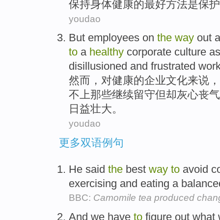
保持
身体健康
的
最好
方法
是
保护
youdao
But
employees
on
the
way
out a
to
a
healthy
corporate
culture
a
disillusioned and
frustrated
work
然而
，
对
健康
的
企业
文化
来说，
不上
那些
继续留守
但却
灰心丧气
日益
壮大。
youdao
更多双语例句
He said
the
best
way
to
avoid c
exercising and eating a balance
BBC:
Camomile tea produced chang
And we have
to
figure out what 