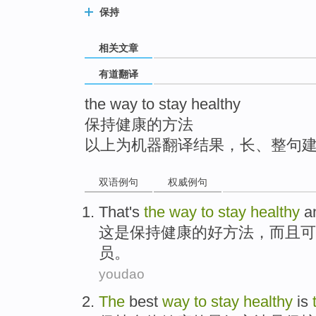
top
保持
相关文章
有道翻译
the way to stay healthy
保持健康的方法
以上为机器翻译结果，长、整句
双语例句
权威例句
That
's
the
way
to
stay
healthy
a
这
是
保持
健康
的
好
方法
，
而且
可
员。
youdao
The
best
way
to
stay
healthy
is