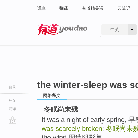
词典
翻译
有道精品课
云笔记
中英
有道 - 网易旗下搜索
the winter-sleep was s
目录
网络释义
释义
冬眠尚未残
翻译
It was a night of early spri
was scarcely broken
;
冬眠尚未
go
top
the wind 周遭阴影复， ..