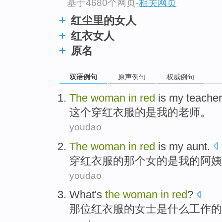
基于4680个网页
-
相关网页
红尘里的女人
红衣女人
原名
双语例句
原声例句
权威例句
The
woman
in
red
is
my
teacher
这个
穿
红衣服的
是
我
的老师。
youdao
The
woman
in
red
is
my
aunt
.
穿
红衣服的
那个
女的
是
我的阿姨
youdao
What
's
the
woman
in
red
?
那位
红衣服
的
女士
是什么工作
的