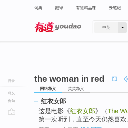
词典
翻译
有道精品课
云笔记
中英
有道 - 网易旗下搜索
the woman in red
目录
网络释义
英英释义
释义
红衣女郎
例句
这是电影《
红衣女郎
》（
The Wo
第一次听到，直至今天仍然喜欢
go
top