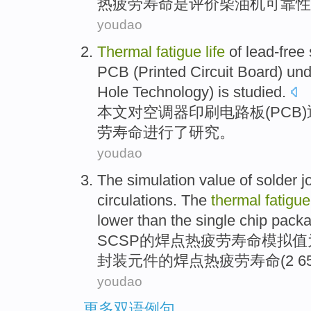
热
疲劳
寿命
是
评价
柴油机
可靠性
youdao
Thermal
fatigue
life
of
lead-free
PCB
(Printed Circuit Board) un
Hole Technology)
is studied
.
本文
对
空调器
印刷
电路板(PCB)
劳
寿命
进行
了研究。
youdao
The
simulation
value
of
solder
j
circulations
. The
thermal
fatigu
lower than
the
single
chip
pack
SCSP
的
焊点
热
疲劳
寿命
模拟
值
封装
元件的焊点热疲劳寿命(2 6
youdao
更多双语例句