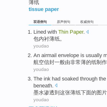
薄纸
tissue paper
双语例句
原声例句
权威例句
Lined with
Thin
Paper
.
包
内衬
薄纸
。
youdao
An airmail
envelope
is usually
m
航空
信封
一般
由
非常
薄
的纸制作
youdao
The ink
had
soaked
through th
beneath
.
墨水
渗透
到
这张
薄纸
下面
的
图片
youdao