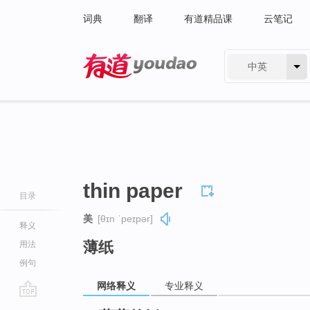
词典
翻译
有道精品课
云笔记
中英
有道 - 网易旗下搜索
thin paper
目录
美
[θɪn ˈpeɪpər]
释义
薄纸
用法
例句
网络释义
专业释义
go