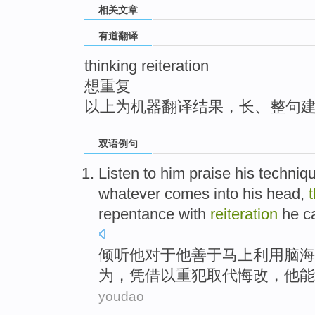
相关文章
top
有道翻译
thinking reiteration
想重复
以上为机器翻译结果，长、整句
双语例句
Listen to
him
praise
his
techniq
whatever comes into his
head
,
repentance
with
reiteration
he
c
倾听
他
对于
他
善于
马上
利用
脑海
为，凭借
以
重犯
取代
悔改
，
他
能
youdao