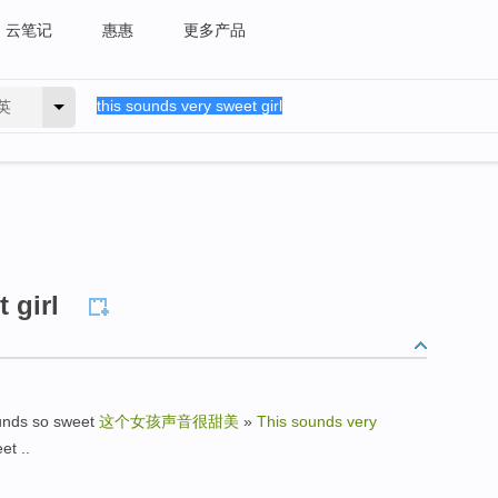
云笔记
惠惠
更多产品
英
 girl
ds so sweet
这个女孩声音很甜美
»
This sounds very
t ..