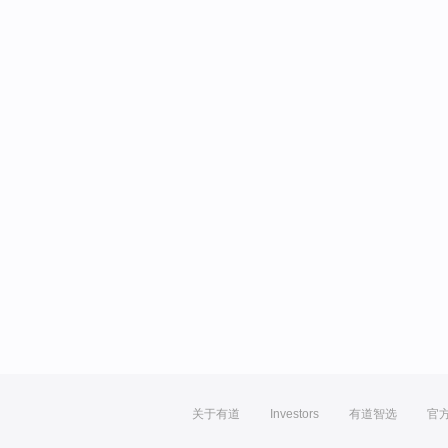
关于有道
Investors
有道智选
官