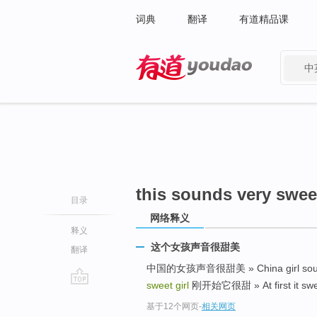
词典
翻译
有道精品课
中
有道 - 网易旗下搜索
this sounds very sweet
目录
网络释义
释义
这个女孩声音很甜美
翻译
中国的女孩声音很甜美 » China girl soun
sweet girl
刚开始它很甜 » At first it swee
go
基于12个网页
-
相关网页
top