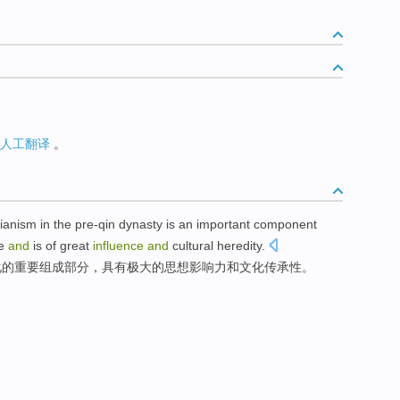
人工翻译
。
ianism
in the
pre-qin
dynasty
is
an important
component
e
and
is of
great
influence
and
cultural
heredity
.
化
的
重要
组成
部分，具有
极大的
思想
影响力
和
文化
传承性。