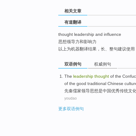
top
相关文章
有道翻译
thought leadership and influence
思想领导力和影响力
以上为机器翻译结果，长、整句建议使用
双语例句
权威例句
The
leadership
thought
of
the
Confuc
of the
good
traditional
Chinese
cultur
先秦
儒家
领导
思想
是
中国
优秀
传统
文
youdao
更多双语例句