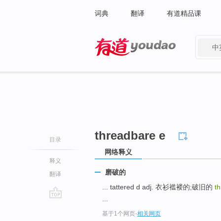
词典
翻译
有道精品课
中
有道 - 网易旗下搜索
threadbare e
目录
网络释义
释义
磨破的
翻译
... tattered d adj. 衣衫褴褛的;破旧的
t
...
go
基于1个网页
-
相关网页
top