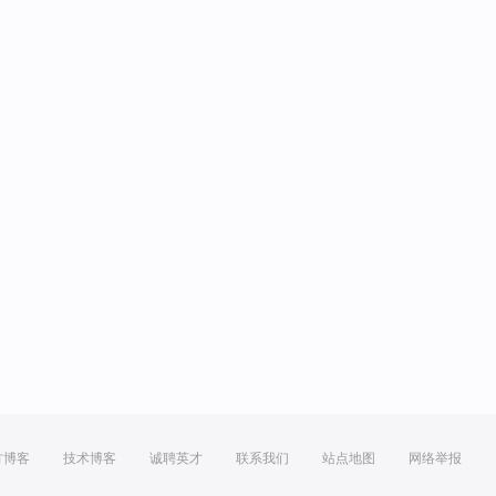
方博客
技术博客
诚聘英才
联系我们
站点地图
网络举报