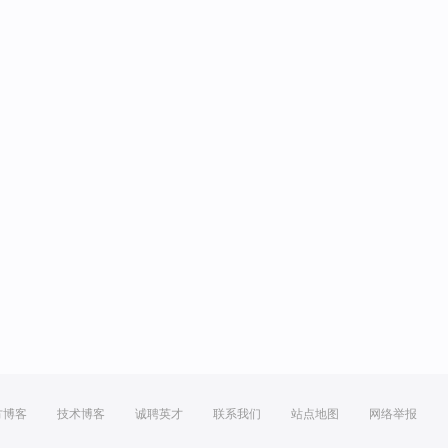
方博客
技术博客
诚聘英才
联系我们
站点地图
网络举报