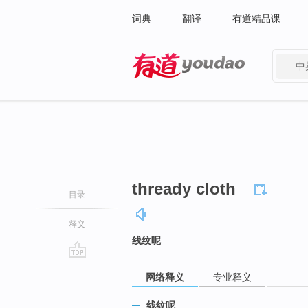
词典
翻译
有道精品课
中
有道 - 网易旗下搜索
thready cloth
目录
释义
线纹呢
go
网络释义
专业释义
top
线纹呢