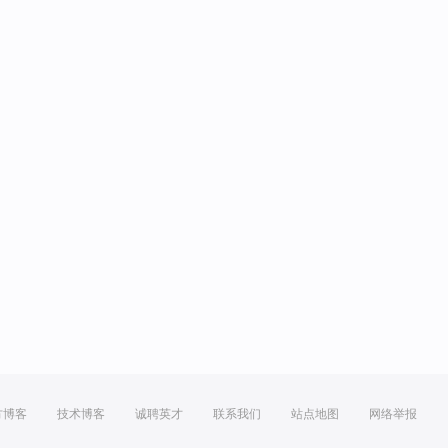
方博客
技术博客
诚聘英才
联系我们
站点地图
网络举报