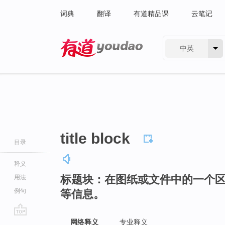
词典
翻译
有道精品课
云笔记
中英
有道 - 网易旗下搜索
title block
目录
释义
标题块：在图纸或文件中的一个
用法
例句
等信息。
go
网络释义
专业释义