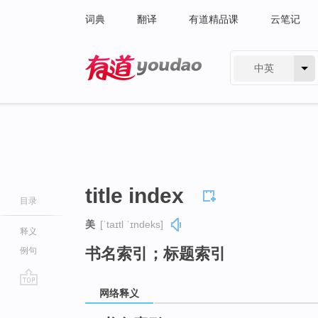
词典
翻译
有道精品课
云笔记
中英
有道 - 网易旗下搜索
title index
目录
美
[ˈtaɪtl ˈɪndeks]
释义
书名索引；标题索引
例句
网络释义
go
top