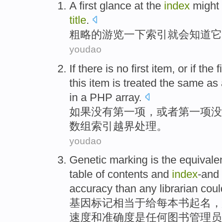
A first glance
at the
index
might
title
.
粗略
的游览一下
索引
就
会知道它
youdao
If
there is
no
first
item
,
or if
the f
this
item
is
treated
the same as 
in
a
PHP
array
.
如果
没有
第一
项
，
或者
第一项
没
数组
索引
越界
处理
。
youdao
Genetic
marking
is the
equivale
table of
contents
and
index
-and
accuracy than
any
librarian
coul
基因
标记
相当于
给
每
本书
起名，
速度
和
准确度
是
任何
图书管理员