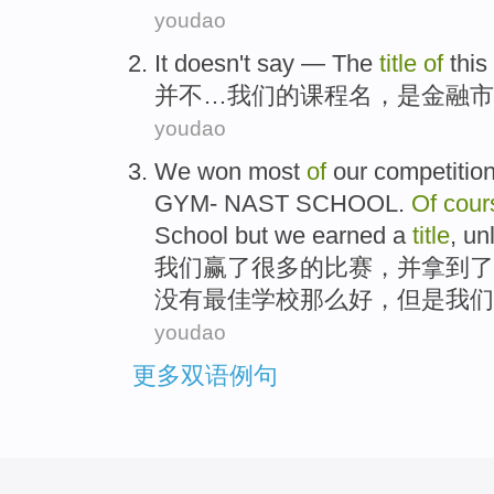
youdao
It
doesn't
say —
The
title
of
this
并不
…我们
的
课程名
，
是
金融
市
youdao
We
won
most
of
our
competitio
GYM
- NAST
SCHOOL
.
Of
cour
School
but
we earned a
title
, un
我们
赢了
很多
的
比赛
，
并
拿到
了
没有
最佳
学校
那么
好
，
但是
我们
youdao
更多双语例句