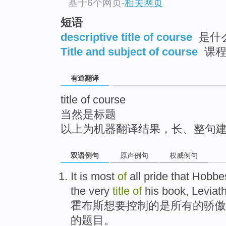
基于6个网页
-
相关网页
top
短语
descriptive title of course
是什
Title and subject of course
课程
有道翻译
title of course
当然是标题
以上为机器翻译结果，长、整句
双语例句
原声例句
权威例句
It
is
most
of
all
pride
that
Hobbe
the very
title
of
his
book
,
Leviat
霍布斯
想
要控制
的
是
所有
的
骄傲
的
题目
。